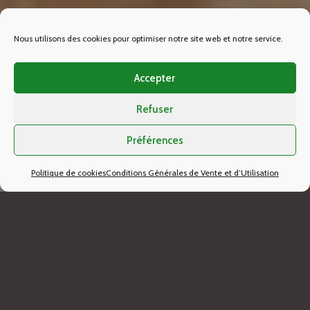
Nous utilisons des cookies pour optimiser notre site web et notre service.
Accepter
Refuser
Préférences
Politique de cookies
Conditions Générales de Vente et d’Utilisation
Bienvenue sur notre boutique en ligne où vous
découvrirez une sélection exceptionnelle de produits
charcutiers de notre laboratoire situé à Bergouey-
Viellenave, à la frontière entre le Pays Basque et le
Béarn.