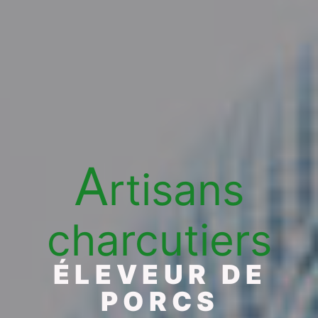
A
rtisans
charcutiers
ÉLEVEUR DE
PORCS