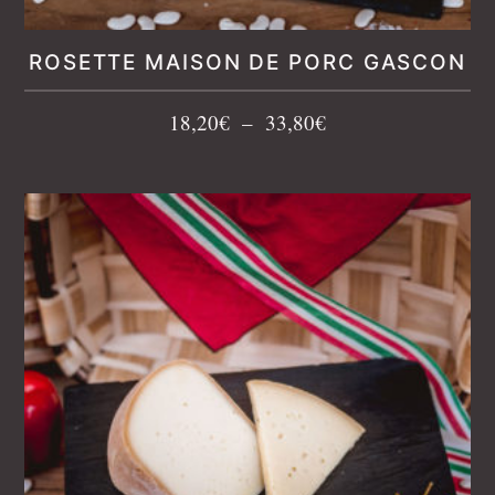
ROSETTE MAISON DE PORC GASCON
Plage
18,20
€
–
33,80
€
de
prix :
18,20€
à
33,80€