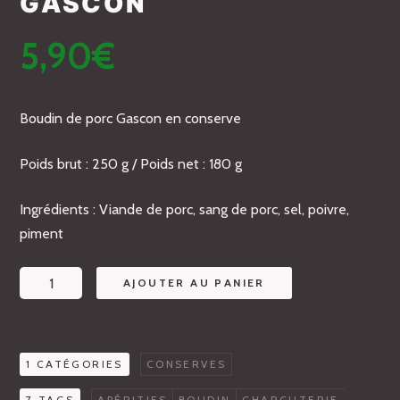
GASCON
5,90
€
Boudin de porc Gascon en conserve
Poids brut : 250 g / Poids net : 180 g
Ingrédients : Viande de porc, sang de porc, sel, poivre,
piment
quantité
AJOUTER AU PANIER
de
Boudin
de
1 CATÉGORIES
CONSERVES
porc
Gascon
7 TAGS
APÉRITIFS
BOUDIN
CHARCUTERIE