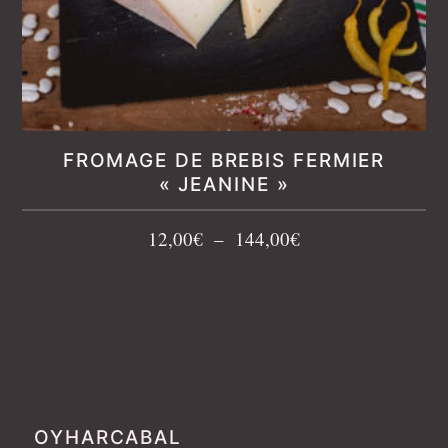
FROMAGE DE BREBIS FERMIER
« JEANINE »
Plage
12,00
€
–
144,00
€
de
prix :
12,00€
à
144,00€
OYHARCABAL